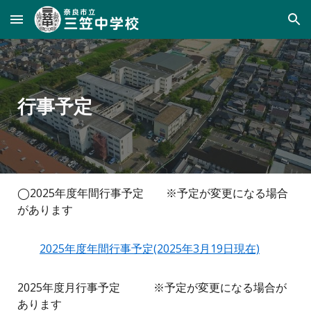
Skip to main content
Skip to navigation
行事予定
◯2025年度年間行事予定 ※予定が変更になる場合
があります
2025年度年間行事予定(2025年3月19日現在)
2025年度月行事予定 ※予定が変更になる場合が
あります